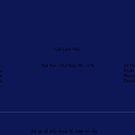
Giờ Làm Việc
Thứ Hai - Thứ Bảy: 8h - 17h
68 Đư
Phườn
t
Phon
ời
Email
ất
Để lại số điện thoại để được tư vấn