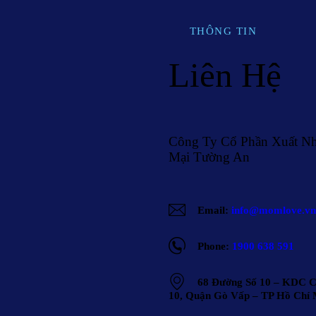
THÔNG TIN
Liên Hệ
Công Ty Cổ Phần Xuất N
Mại Tường An
Email:
info@momlove.vn
Phone:
1900 638 591
68 Đường Số 10 – KDC Ci
10, Quận Gò Vấp – TP Hồ Chí 