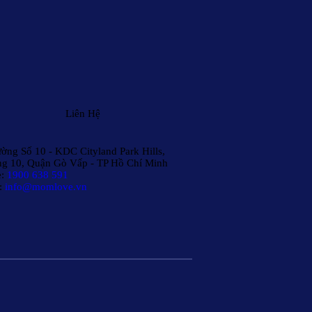
Liên Hệ
ờng Số 10 - KDC Cityland Park Hills,
g 10, Quận Gò Vấp - TP Hồ Chí Minh
e:
1900 638 591
:
info@momlove.vn