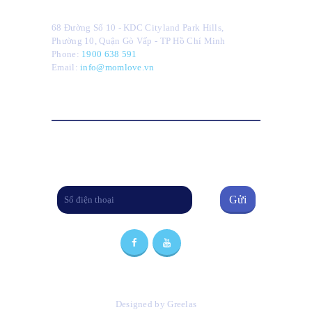
Liên Hệ
68 Đường Số 10 - KDC Cityland Park Hills,
Phường 10, Quận Gò Vấp - TP Hồ Chí Minh
Phone:
1900 638 591
Email:
info@momlove.vn
Để lại số điện thoại để được tư vấn
Designed by Greelas