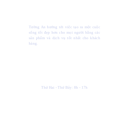
Công Ty Cổ Phần XNK & TM
Tường An
Tường An hướng tới việc tạo ra một cuộc
sống tốt đẹp hơn cho mọi người bằng các
sản phẩm và dịch vụ tốt nhất cho khách
hàng.
Giờ Làm Việc
Thứ Hai - Thứ Bảy: 8h - 17h