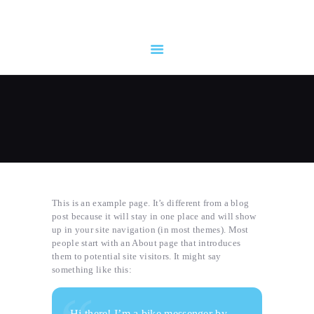
TRANG CHỦ
VỀ CHÚNG TÔI
SẢN PHẨM
DỊCH VỤ
TIN TỨC
LIÊN HỆ
This is an example page. It’s different from a blog
post because it will stay in one place and will show
up in your site navigation (in most themes). Most
people start with an About page that introduces
them to potential site visitors. It might say
something like this:
Hi there! I’m a bike messenger by