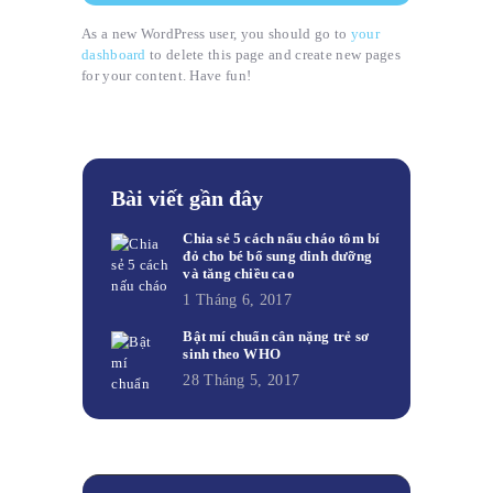
As a new WordPress user, you should go to
your
dashboard
to delete this page and create new pages
for your content. Have fun!
Bài viết gần đây
Chia sẻ 5 cách nấu cháo tôm bí
đỏ cho bé bổ sung dinh dưỡng
và tăng chiều cao
1 Tháng 6, 2017
Bật mí chuẩn cân nặng trẻ sơ
sinh theo WHO
28 Tháng 5, 2017