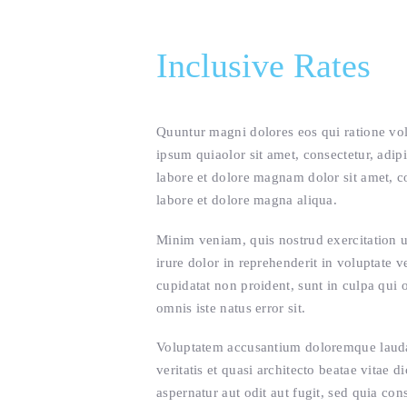
Inclusive Rates
Quuntur magni dolores eos qui ratione vo
ipsum quiaolor sit amet, consectetur, adi
labore et dolore magnam dolor sit amet, co
labore et dolore magna aliqua.
Minim veniam, quis nostrud exercitation u
irure dolor in reprehenderit in voluptate v
cupidatat non proident, sunt in culpa qui o
omnis iste natus error sit.
Voluptatem accusantium doloremque laudan
veritatis et quasi architecto beatae vitae
aspernatur aut odit aut fugit, sed quia co