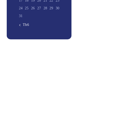
17
18
19
20
21
22
23
24
25
26
27
28
29
30
31
« Th6