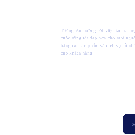
Công Ty Cổ Phần XNK & 
Tường An
Tường An hướng tới việc tạo ra mộ
cuộc sống tốt đẹp hơn cho mọi ngư
bằng các sản phẩm và dịch vụ tốt nh
cho khách hàng.