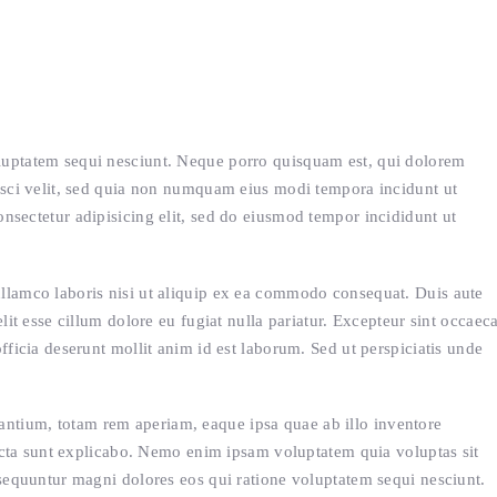
luptatem sequi nesciunt. Neque porro quisquam est, qui dolorem
pisci velit, sed quia non numquam eius modi tempora incidunt ut
nsectetur adipisicing elit, sed do eiusmod tempor incididunt ut
llamco laboris nisi ut aliquip ex ea commodo consequat. Duis aute
elit esse cillum dolore eu fugiat nulla pariatur. Excepteur sint occaeca
fficia deserunt mollit anim id est laborum. Sed ut perspiciatis unde
tium, totam rem aperiam, eaque ipsa quae ab illo inventore
 dicta sunt explicabo. Nemo enim ipsam voluptatem quia voluptas sit
nsequuntur magni dolores eos qui ratione voluptatem sequi nesciunt.