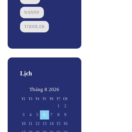
NANNY
TODDLER
Lịch
Tháng 8 2026
T2
T3
T4
T5
T6
T7
CN
1
2
3
4
5
6
7
8
9
10
11
12
13
14
15
16