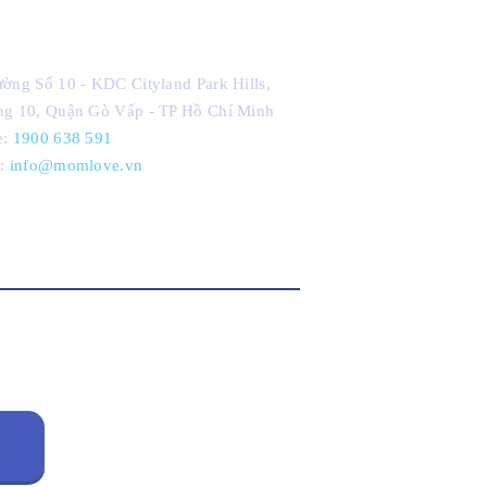
Liên Hệ
ờng Số 10 - KDC Cityland Park Hills,
g 10, Quận Gò Vấp - TP Hồ Chí Minh
e:
1900 638 591
l:
info@momlove.vn