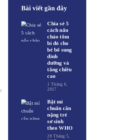
Bài viết gần đây
Chia sẻ 5
cách nấu
cháo tôm
bí đỏ cho
bé bổ sung
dinh
dưỡng và
tăng chiều
cao
1 Tháng 6,
2017
t
Bật mí
chuẩn cân
nặng trẻ
sơ sinh
theo WHO
28 Tháng 5,