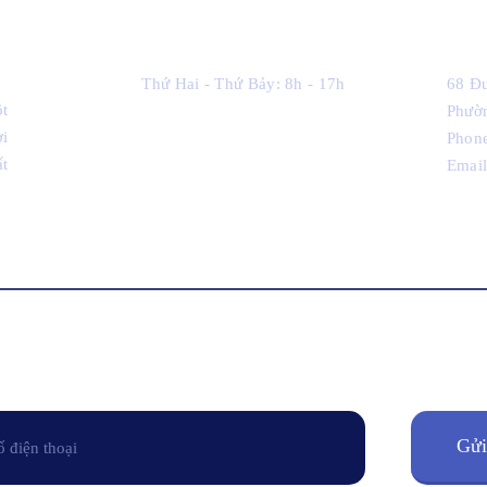
TM
Giờ Làm Việc
Thứ Hai - Thứ Bảy: 8h - 17h
68 Đư
t
Phườn
ời
Phon
ất
Emai
Để lại số điện thoại để được tư vấn