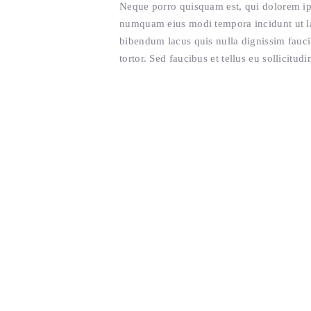
Neque porro quisquam est, qui dolorem ipsu
numquam eius modi tempora incidunt ut l
bibendum lacus quis nulla dignissim fauc
tortor. Sed faucibus et tellus eu sollicitud